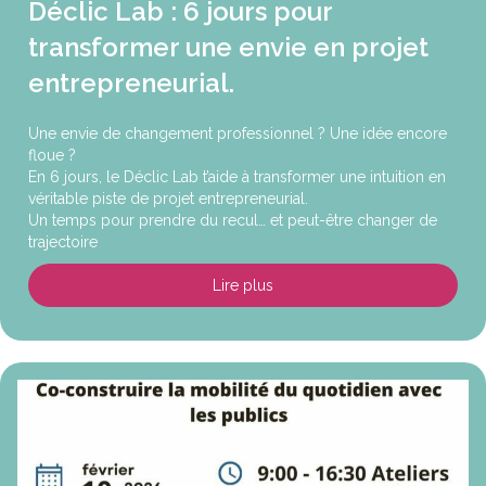
Déclic Lab : 6 jours pour
transformer une envie en projet
entrepreneurial.
Une envie de changement professionnel ? Une idée encore
floue ?
En 6 jours, le Déclic Lab t’aide à transformer une intuition en
véritable piste de projet entrepreneurial.
Un temps pour prendre du recul… et peut-être changer de
trajectoire
Lire plus
about Déclic Lab : 6 jours pou